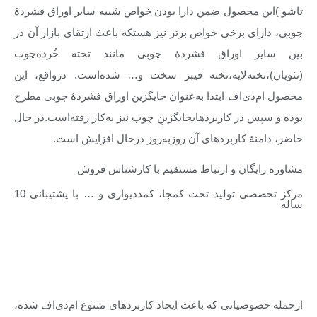
تاشو )این محصول ضمن دارا بودن خواص شبیه سایر اوراق فشردهٔ
چوبی، دارای برخی خواص برتر نیز هستکه باعث ارتقای بازار آن در
بین سایر اوراق فشردهٔ چوبی مانند تخته خُرده‌چوب
(نئوپان)،تخته‌لایه،تخته فیبر سخت و… شده‌است. درواقع، این
محصول ام‌دی‌اف ابتدا به‌عنوان جایگزین اوراق فشردهٔ چوبی مطرح
بوده و سپس در کاربردهایجایگزینِ چوب نیز به‌کار رفته‌است.در حال
حاضر، دامنهٔ کاربردهای آن روزبه‌روز درحال افزایش است.
مشاوره رایگان و ارتباط مستقیم با کارشناس فروش
مرکز تخصصی تولید تخت کمجا، کمددیواری و … با پشتیبانی 10
ساله
مزایای تخت کمجا از جنس ام دی اف
ازجمله خصوصیاتی که باعث ایجاد کاربردهای متنوع ام‌دی‌اف شده،