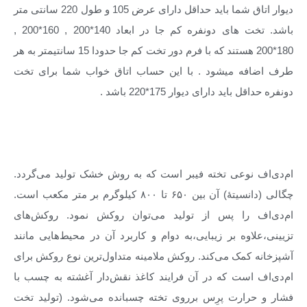
دیوار اتاق شما باید حداقل دارای عرض 105 و طول 220 سانتی متر
باشد. تخت های دونفره کم جا در ابعاد 140*200 , 160*200 ,
180*200 هستند که با فرم دور تخت کم جا حدودا 15 سانتیمتر به هر
طرف اضافه میشود . با این حساب اتاق خواب شما برای تخت
دونفره حداقل باید دارای دیوار 175*220 باشد .
تخت کم جا با ام دی اف
ام‌دی‌اف نوعی تخته فیبر است که به روش خشک تولید می‌گردد.
چگالی (دانسیتهٔ) آن بین ۶۵۰ تا ۸۰۰ کیلوگرم بر متر مکعب است.
ام‌دی‌اف را پس از تولید می‌توان روکش نمود. روکش‌های
تزیینی،علاوه بر زیبایی،به دوام و کاربرد آن در محیط‌هایی مانند
آشپزخانه کمک می‌کند. روکش ملامینه متداول‌ترین نوع روکش برای
ام‌دی‌اف است که در آن فرایند کاغذ نقش‌دار آغشته به چسب با
فشار و حرارت پرِس برروی تخته چسبانده می‌شود. (تولید تخت