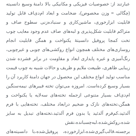
عبارتند از: خصوصیات فیزیکی و مکانیکی بالا دامنهٔ وسیع دانسیته
(چگالی = وزن مخصوص)، ضخامت و ابعاد ام‌دی‌اف قابل تولید
قابلیت ابزارخوری، ماشین‌کاری و سنباده‌زنی سطوح صاف و
متراکم قابلیت شکل‌پذیری و لبه‌های صاف عدم وجود معایب چوب
تخت کمجا پروفیل دانسیتهٔ یکنواخت و همگن قابلیت انجام
روسازی‌های مختلف همچون انواع روکشی‌های چوبی و غیرچوبی،
رنگ‌آمیزی و غیره پایداری ابعاد و مقاومت در برابر فشرده شدن
زیبایی ظاهری، طبیعت ملایم و ظریف و حالات شبیه به چوب قیمت
مناسب تولید انواع مختلف این محصول در جهان دامنهٔ کاربرد آن را
بسیار وسیع کرده‌است. امروزه می‌توان تخته فیبرهای نیمه‌سنگین
ام‌دی‌اف بسیار متنوعی ازجمله تخته‌های سه‌لایه یا یکنواخت و
همگن،تخته‌های نازک و ضخیم درابعاد مختلف، تخته‌هایی با فرم
آلدئید،کم‌فرم آلدئید یا بدون فرم آلدئید،تخته‌های تبدیل به سایز
شده،روکش‌شده،لبه‌چسبانده،نقش‌
برجسته،قالب‌گیری‌شده،ابزارخورده، پروفیل‌شده،با دانسیته‌های